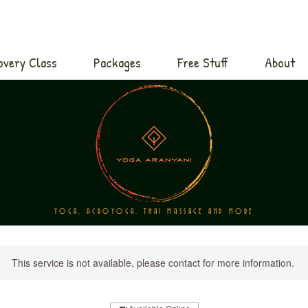
overy Class
Packages
Free Stuff
About
YOGA, ACROYOGA, THAI MASSAGE AND MORE
This service is not available, please contact for more information.