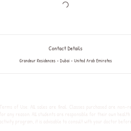
Contact Details
Grandeur Residences - Dubai - United Arab Emirates
Terms of Use: All sales are final. Classes purchased are non-
for any reason. All students are responsible for their own health 
activity program, it is advisable to consult with your doctor befor